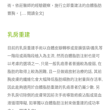
術。依莊醫師的經驗觀察，施行立即重建法的自體脂肪
豐胸，
[…. 閱讀全文]
乳房重建
目前的乳房重建手術以自體皮瓣轉移或是擴張袋/義乳等
一階段或兩階段植入為主流, 然而自體脂肪注射也是可
以考慮的選項之一. 只是一般乳癌患者普遍較為瘦弱, 在
脂肪的取得上較為困難, 且一旦做過放射治療的話, 其前
胸皮膚的纖維化會大幅降低脂肪細胞的注射量與存活率,
因此能夠適用於自體脂肪重建的乳癌患者仍屬少數. 另
外乳房切除側的皮膚常因前次手術導致疤痕沾黏或是血
液循環障礙, 如單獨以自體脂肪注射來做重建的成功率