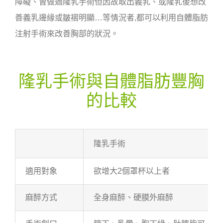
障礙、曾做過隆乳手術但因故取出義乳、或隆乳後想改
善義乳邊緣或皺褶明顯…等情況者,都可以利用自體脂肪
注射手術來改善胸部的狀況。
隆乳手術與自體脂肪豐胸
的比較
隆乳手術
適用對象
欲增大2個罩杯以上者
麻醉方式
全身麻醉、硬膜外麻醉