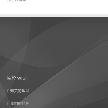
關於 WISH
知美的理念
我們的特色