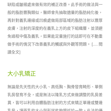
缺陷或皺褶處來做有效的補正改善。此手術的做法與一
般的脂肪豐胸類似，醫師會先抽取適量的脂肪純化後，
再針對義乳邊緣或凹痕處做局部區域的脂肪注射以豐厚
皮膚，注射的深度約在義乳上方的皮下組織層，並須避
免過程中傷及義乳，如果能足量施打的話即可在不動重
做手術的情況下改善義乳的觸感與外觀等問題。
[…. 閱
讀全文]
大小乳矯正
無論是先天性的大小乳、高低胸、胸骨發育畸形、單側
乳房發育不全，或是無法以隆乳方式來做調整的乳房差
異，皆可以利用自體脂肪注射的方式來矯正單邊或雙邊
乳房，讓兩乳的大小與形狀能夠趨近於一致。此法的優