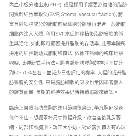
內血小板分離出來(PRP), 或是採用手續更為複雜的脂肪
間質幹細胞萃取法(SVF, Stromal vascular fraction), 將
富含幹細胞成分的脂肪前驅細胞分離後再混合一般脂肪
細胞內注入人體, 利用SVF來促進移植後脂肪細胞的新
生與活化, 如此即可顯著提升脂肪的存活率, 此即本院所
採用的細胞輔助式脂肪移植法. 依據莊醫師的臨床經驗
觀察, 此種新式手術法可將自體脂肪豐胸的存活率提升
到60~70%左右，並減少日後鈣化的機率, 大幅的提升脂
肪豐胸的安全性. 只是脂肪細胞的吸收也常因患者個人
的體質而異, 長期的維持效果仍待持續追蹤來確認。
臨床上自體脂肪豐胸的運用範圍很廣泛, 舉凡胸部發育
條件不佳、想讓罩杯尺寸微幅升級、改善產後乳房萎
縮、局部修飾胸形、矯正大小奶、對於義乳植入有心理