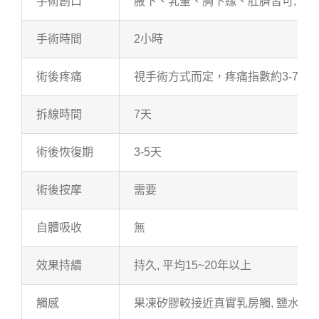
手術創口
腋下、乳暈、胸下緣、肚臍皆可, 傷口
手術時間
2小時
術後疼痛
視手術方式而定，疼痛指數約3-7分
拆線時間
7天
術後恢復期
3-5天
術後按摩
需要
自體吸收
無
效果持續
持久, 平均15~20年以上
觸感
果凍矽膠較接近真實乳房觸, 鹽水袋