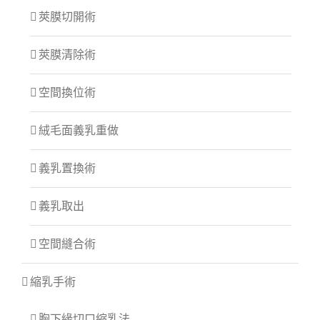
莢膜切開術
莢膜清除術
空間換位術
絨毛面義乳重做
義乳置換術
義乳取出
空間縫合術
縮乳手術
胸下緣切口縮乳法