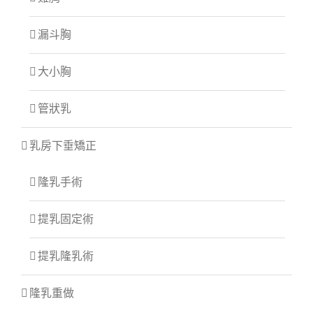
漏斗胸
大小胸
管狀乳
乳房下垂矯正
隆乳手術
提乳固定術
提乳隆乳術
隆乳重做