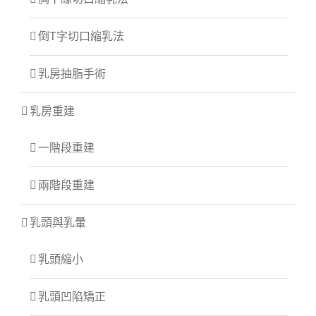
倒T字切口縮乳法
乳房抽脂手術
乳房重建
一階段重建
兩階段重建
乳頭與乳暈
乳頭縮小
乳頭凹陷矯正