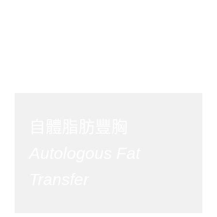
自體脂肪豐胸
Autologous Fat
Transfer