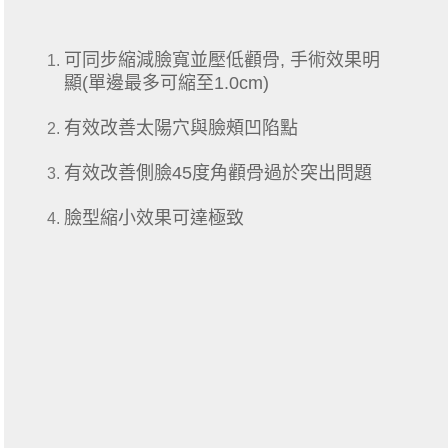
可同步縮減臉寬並壓低顴骨, 手術效果明
顯(單邊最多可縮至1.0cm)
有效改善太陽穴與臉頰凹陷點
有效改善側臉45度角顴骨過於突出問題
臉型縮小效果可達極致