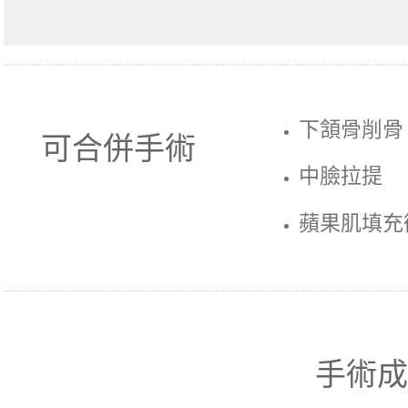
下頷骨削骨
可合併手術
中臉拉提
蘋果肌填充
手術成