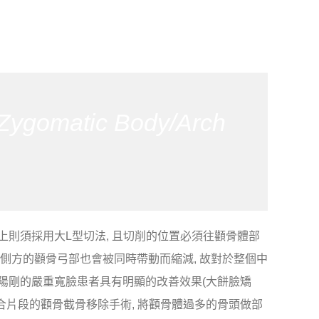
Zygomatic Body/Arch
上則須採用大L型切法, 且切削的位置必須往顴骨體部
且後外側方的顴骨弓部也會被同時帶動而縮減, 故對於整個中
於陽剛的嚴重寬臉患者具有明顯的改善效果(大餅臉矯
結合片段的顴骨截骨移除手術, 將顴骨體過多的骨頭做部