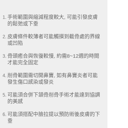
手術範圍與縮減程度較大, 可能引發皮膚
的鬆弛或下垂
皮膚條件較薄者可能觸摸到截骨處的界線
或凹陷
骨頭癒合與恢復較慢, 約需8~12週的時間
才能完全固定
削骨範圍需切開鼻竇, 如有鼻竇炎者可能
發生傷口感染或發炎
可能須合併下頷骨削骨手術才能達到協調
的美感
可能須搭配中臉拉提以預防術後皮膚的下
垂