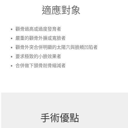
適應對象
顴骨過高或過度發育者
嚴重的顴骨外擴或寬臉者
顴骨外突合併明顯的太陽穴與臉頰凹陷者
要求極致的小臉效果者
合併做下頷骨削骨縮減者
手術優點