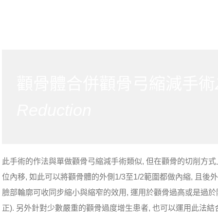
顴骨體合併顴骨弓縮減手術
Reduction
此手術的作法與單做顴骨弓縮減手術類似, 但在顴骨的切削方式
位內移, 如此可以將顴骨體的外側1/3至1/2範圍都做內縮, 
臉部輪廓可收同步縮小與縮窄的效用, 運用於顴骨過高或是過
正). 另外針對少數嚴重的顴骨過度增生患者, 也可以運用此法