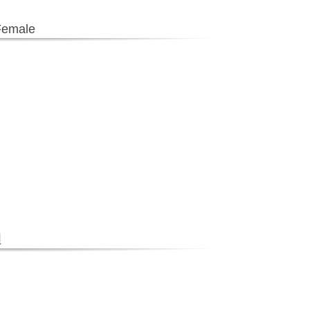
emale
週