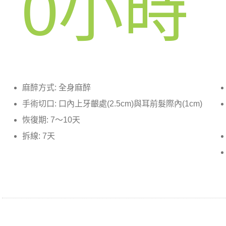
0
小時
麻醉方式: 全身麻醉
手術切口: 口內上牙齦處(2.5cm)與耳前髮際內(1cm)
恢復期: 7～10天
拆線: 7天