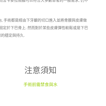
而言卡麥拉假體可以符合大多數患者的一般需求, 仍不
m內, 手術都是經由下牙齦的切口進入並將骨膜與皮膚做
固定於下巴骨上. 然而對於某些皮膚彈性較鬆或是下巴
果的穩定與持久.
注意須知
手術前需禁食與水