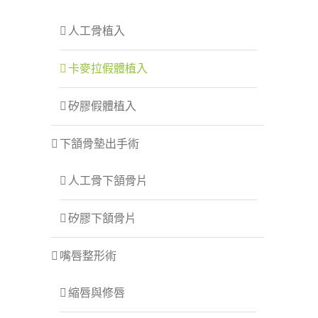
人工骨植入
卡麥拉假體植入
矽膠假體植入
下頷骨墊出手術
人工骨下頷骨片
矽膠下頷骨片
嘴唇整形術
縮唇與修唇