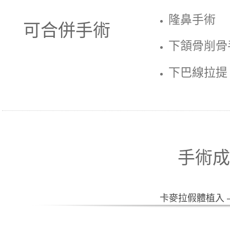
隆鼻手術
可合併手術
下頷骨削骨
下巴線拉提
手術成
卡麥拉假體植入 – 