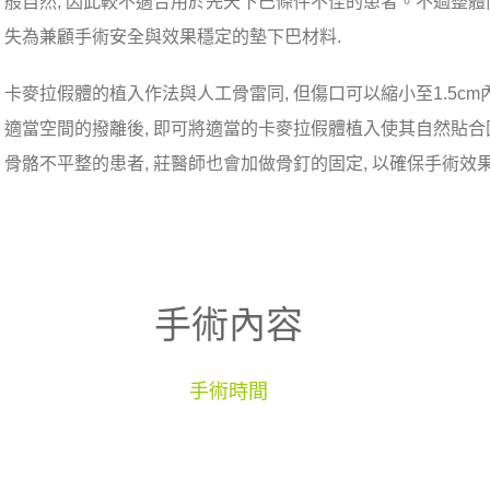
般自然, 因此較不適合用於先天下巴條件不佳的患者。不過整體
失為兼顧手術安全與效果穩定的墊下巴材料.
卡麥拉假體的植入作法與人工骨雷同, 但傷口可以縮小至1.5c
適當空間的撥離後, 即可將適當的卡麥拉假體植入使其自然貼合
骨骼不平整的患者, 莊醫師也會加做骨釘的固定, 以確保手術效
手術內容
手術時間