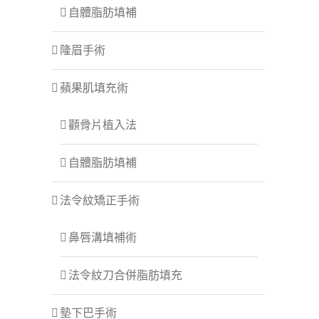
自體脂肪填補
隆眉手術
蘋果肌填充術
顴骨片植入法
自體脂肪填補
法令紋矯正手術
鼻唇溝填補術
法令紋刀合併脂肪填充
墊下巴手術