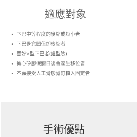
適應對象
下巴中等程度的後縮或短小者
下巴骨寬闊但卻後縮者
喜好V型下巴者(錐型臉)
擔心矽膠假體日後會產生移位者
不願接受人工骨般骨釘植入固定者
手術優點