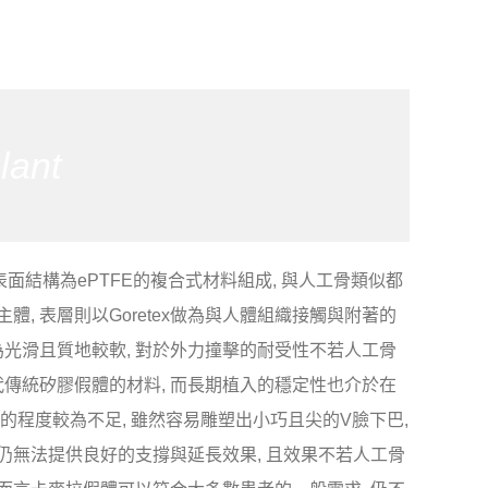
lant
 其表面結構為ePTFE的複合式材料組成, 與人工骨類似都
, 表層則以Goretex做為與人體組織接觸與附著的
為光滑且質地較軟, 對於外力撞擊的耐受性不若人工骨
代傳統矽膠假體的材料, 而長期植入的穩定性也介於在
覆的程度較為不足, 雖然容易雕塑出小巧且尖的V臉下巴,
仍無法提供良好的支撐與延長效果, 且效果不若人工骨