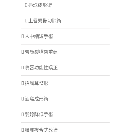
唇珠成形術
上唇繫帶切除術
人中縮短手術
唇顎裂嘴唇重建
嘴唇功能性矯正
招風耳整形
酒窩成形術
髮線降低手術
臉部複合式改造