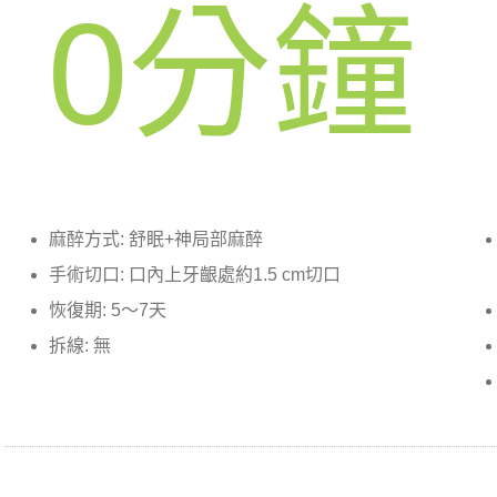
0
分鐘
麻醉方式: 舒眠+神局部麻醉
手術切口: 口內上牙齦處約1.5 cm切口
恢復期: 5～7天
拆線: 無