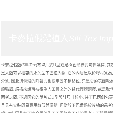
卡麥拉假體植入
Sili-Tex Imp
卡麥拉假體(Sili-Tex)有單片式U型或是橢圓形樣式可供選擇,
是人體可以相容的永久型下巴植入物, 它的內層是以矽膠材質為主體
介質, 因此與骨骼的附著力也很牢固不易移位, 只是它的表面較
般強韌, 嚴格來說可被視為人工骨之外的替代假體選擇, 或是取
兩者之間. 不過因它的單片式U型設計尺寸較小, 往下巴兩側包
且具有安裝簡易費用較低等優點, 但對於下巴骨過於後縮的患者