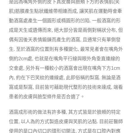
是因為嘴角外側的皮下真皮層與臉頰下方的表情肌(笑
肌)筋膜產生點狀纖維帶相連而成, 讓笑肌在運動時會牽
動酒窩處產生一個圓形或橢圓形的凹陷. 一般酒窩的形
成是天生或遺傳而來, 絕大部分皆是兩側對稱狀分布, 但
偶有因後天表情鍛鍊而產生的酒窩, 且通常只有單側發
生. 至於酒窩的位置則有多種變化, 最常見者會在嘴角外
側約2cm處, 也就是在嘴角平行線與眼外角垂直連線的
交會處, 另外有一種較小的酒窩會出現在嘴角下方1cm
內, 約在下巴笑紋的連線處, 此即俗稱的梨窩. 無論是酒
窩或是梨窩, 目前皆可藉助現代整形的技術來達成, 端看
患者的皮膚與臉型條件是否合適了。
酒窩成形術的做法有許多種, 其方式皆是於臉頰的特定
位置, 以人為的方式製造皮膚與笑肌的沾黏. 目前莊醫師
使用的是口內切口的環形切開法, 方式是在口腔內對應