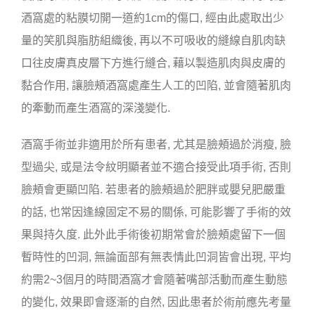
酒窩處的粘膜切開一道約1cm的傷口, 經由此處取出少
量的笑肌與脂肪組織後, 再以不可吸收的縫線自肌肉缺
口往皮膚真皮層下方進行縫合, 藉以製造肌肉與皮膚的
黏合作用, 讓臉頰酒窩處產生人工的凹陷, 並會隨著肌肉
的牽動而產生酒窩的深淺變化.
酒窩手術並非適用於所有患者, 尤其是臉頰過於消瘦, 臉
型過尖, 或是法令紋明顯者並不適合接受此項手術, 否則
臉頰會更顯凹陷. 若患者的臉頰過於肥胖或嬰兒肥嚴重
的話, 也常因逢線固定不易的關係, 可能影響了手術的效
果與持久度. 此外此手術後初期常會於臉頰處留下一個
暫時性的凹洞, 無論面部有無表情此凹洞皆會出現, 平均
約需2~3個月的時間酒窩才會隨著嘴部活動而產生動態
的變化, 效果即會逐漸的自然, 因此患者於術前應先考量