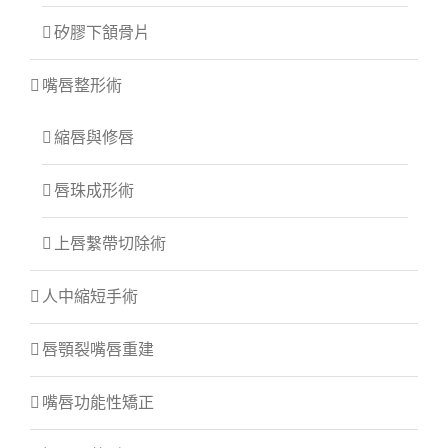
矽膠下頷骨片
嘴唇整形術
縮唇與修唇
唇珠成形術
上唇繫帶切除術
人中縮短手術
唇顎裂嘴唇重建
嘴唇功能性矯正