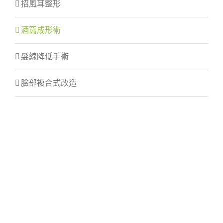
招風耳整形
酒窩成形術
髮線降低手術
臉部複合式改造