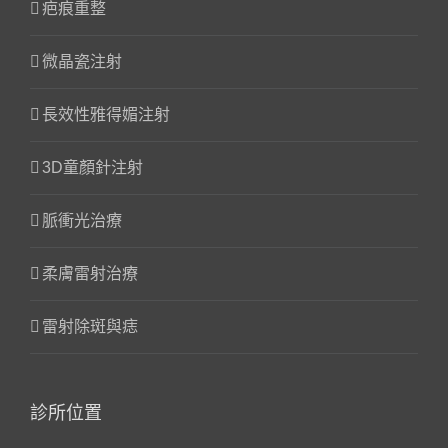
疤痕重整
微晶瓷注射
長效性雅得媚注射
3D童顏針注射
脈衝光治療
柔膚雷射治療
雷射除斑與痣
診所位置