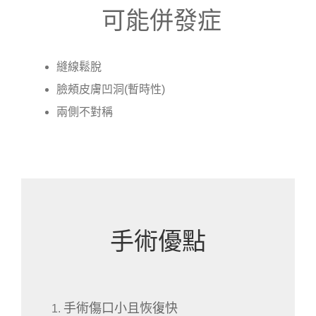
可能併發症
縫線鬆脫
臉頰皮膚凹洞(暫時性)
兩側不對稱
手術優點
手術傷口小且恢復快