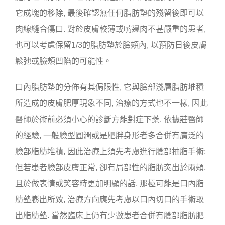
它成塊的移除, 最後確認無任何脂肪墊的殘留後即可以
肉線縫合傷口. 對於皮膚較薄或嘴邊肉不甚嚴重的患者,
也可以考慮保留1/3的脂肪墊於臉頰內, 以預防日後皮膚
鬆弛或臉頰凹陷的可能性。
口內脂肪墊的分佈有其侷限性, 它與臉部淺層脂肪堆積
所造成的皮膚肥厚現象不同, 治療的方式也不一樣, 因此
醫師於術前必須小心的診斷方能對症下藥. 依據莊醫師
的經驗, 一般臉型圓潤或是肥胖身形者多合併有廣泛的
臉部脂肪堆積, 因此治療上須先考慮進行臉部抽脂手術;
但若患者臉部皮膚正常, 卻有局部性的脂肪突出於兩頰,
且於做表情或笑容時更加明顯的話, 那極可能是口內脂
肪墊膨出所致, 治療方向應先考慮以口內切口的手術取
出脂肪墊. 當然臨床上仍有少數患者合併有臉部脂肪肥