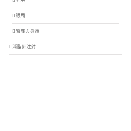
乳房
眼周
臀部與身體
消脂針注射