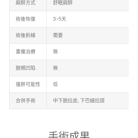
麻醉方式
舒眠麻醉
術後恢復
3~5天
術後拆線
需要
重複治療
無
臉頰凹陷
無
復胖可能性
低
合併手術
中下臉拉皮, 下巴線拉提
手術成果