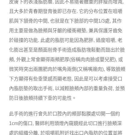
皮膚下的表淺脂肪層, 因此不易隨著體重的胖瘦而增減,
且大多於青春期發育後即已存在. 它的分布位置在咀嚼
肌與下頷骨的中間, 也就是在下臉部的中間1/3處, 其作
用主要是做為臉頰與牙齦的緩衝襯墊, 兼具保護牙齒免
於碰撞的功能. 此處的脂肪可能因為肥胖, 過度咀嚼, 老
化膨出甚至是顏面削骨手術造成脂肪塊鬆動而鼓出於臉
頰, 外觀上常會顯得兩頰肥厚(俗稱肉肉臉或嬰兒肥), 或
微笑時突出兩團肥肉於嘴角兩側(又稱嘴邊肉), 導致臉頰
下方顯得有些垂墜感而顯老態, 因此是可以考慮接受口
內脂肪墊的取出手術, 以減輕臉頰內部的重量負荷, 並預
防日後臉頰持續下垂的可能性。
此手術的進行會先於口腔內的頰部黏膜處切開一個約
1cm的傷口, 醫師利用頭燈內窺鏡經此切口進行臉頰深
處的組織分離, 於咀嚼肌附近找出口內脂肪的位置並將