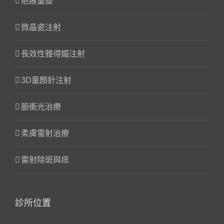
疤痕重整
微晶瓷注射
長效性雅得媚注射
3D童顏針注射
脈衝光治療
柔膚雷射治療
雷射除斑與痣
診所位置