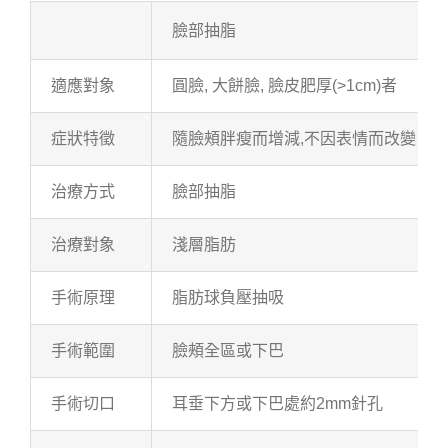
臉部抽脂
適應對象
圓臉, 大餅臉, 臉皮肥厚(>1cm)者
症狀特徵
隨臉頰胖瘦而增減,不因表情而改變
治療方式
臉部抽脂
治療對象
淺層脂肪
手術原理
脂肪球負壓抽吸
手術範圍
臉頰全區或下巴
手術切口
耳垂下方或下巴處約2mm針孔