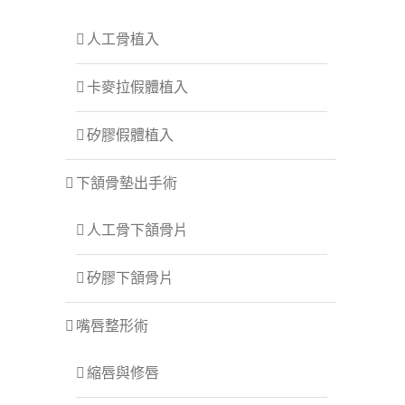
人工骨植入
卡麥拉假體植入
矽膠假體植入
下頷骨墊出手術
人工骨下頷骨片
矽膠下頷骨片
嘴唇整形術
縮唇與修唇