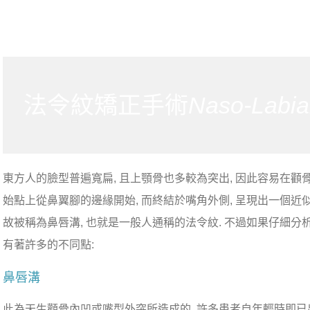
法令紋矯正手術
Naso-Labial
東方人的臉型普遍寬扁, 且上顎骨也多較為突出, 因此容易在顴
始點上從鼻翼腳的邊緣開始, 而終結於嘴角外側, 呈現出一個近
故被稱為鼻唇溝, 也就是一般人通稱的法令紋. 不過如果仔細分
有著許多的不同點:
鼻唇溝
此為天生顴骨內凹或嘴型外突所造成的, 許多患者自年輕時即已