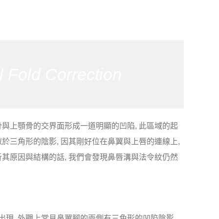
 Fold Correction
骨與上顎骨的交界面形成一道明顯的凹陷, 此區域的起
似於三角形的陰影, 因其剛好位在鼻翼與上唇的連線上,
析其原因與結構的話, 我們會發現鼻唇溝與法令紋仍然
出現, 外觀上常見鼻翼腳的兩側有三角形的凹陷陰影,