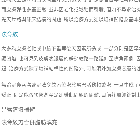
而皮膚彈性多屬正常, 並非因老化或鬆弛而引發, 但如不尋求治
先天骨骼與牙床結構的問題, 所以治療方式須以填補凹陷為基本
法令紋
大多為皮膚老化或中臉下垂等後天因素所造成, 一部分則是因早
顯凹陷, 也可見到皮膚表淺層的靜態紋路一路延伸至嘴角兩側.
題, 治療方式除了填補結構性的凹陷外, 可能須外加皮膚淺層的
無論是鼻唇溝或是法令紋皆位處於嘴巴活動頻繁處, 一旦生成了
矯正, 即是能否預防甚至是延緩此問題的關鍵. 目前莊醫師針對
鼻唇溝填補術
法令紋刀合併脂肪填充