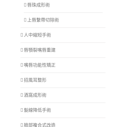
唇珠成形術
上唇繫帶切除術
人中縮短手術
唇顎裂嘴唇重建
嘴唇功能性矯正
招風耳整形
酒窩成形術
髮線降低手術
臉部複合式改造