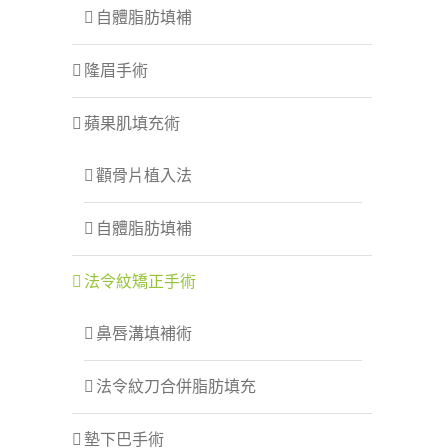
自體脂肪填補
隆眉手術
蘋果肌填充術
顴骨片植入法
自體脂肪填補
法令紋矯正手術
鼻唇溝填補術
法令紋刀合併脂肪填充
墊下巴手術