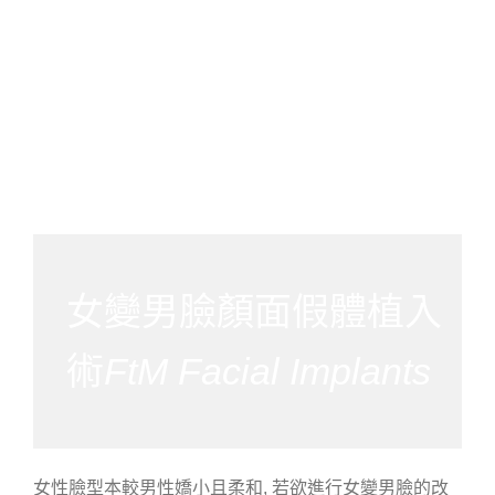
女變男臉顏面假體植入
術
FtM Facial Implants
女性臉型本較男性嬌小且柔和, 若欲進行女變男臉的改