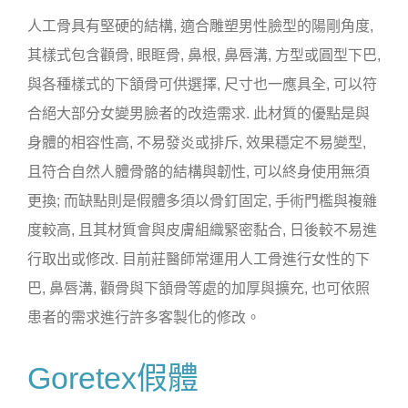
人工骨具有堅硬的結構, 適合雕塑男性臉型的陽剛角度,
其樣式包含顴骨, 眼眶骨, 鼻根, 鼻唇溝, 方型或圓型下巴,
與各種樣式的下頷骨可供選擇, 尺寸也一應具全, 可以符
合絕大部分女變男臉者的改造需求. 此材質的優點是與
身體的相容性高, 不易發炎或排斥, 效果穩定不易變型,
且符合自然人體骨骼的結構與韌性, 可以終身使用無須
更換; 而缺點則是假體多須以骨釘固定, 手術門檻與複雜
度較高, 且其材質會與皮膚組織緊密黏合, 日後較不易進
行取出或修改. 目前莊醫師常運用人工骨進行女性的下
巴, 鼻唇溝, 顴骨與下頷骨等處的加厚與擴充, 也可依照
患者的需求進行許多客製化的修改。
Goretex假體