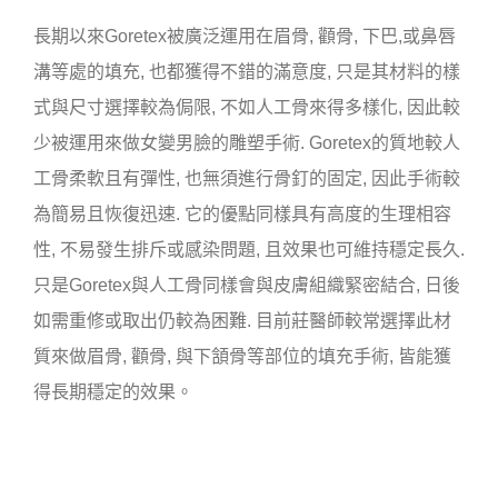
長期以來Goretex被廣泛運用在眉骨, 顴骨, 下巴,或鼻唇
溝等處的填充, 也都獲得不錯的滿意度, 只是其材料的樣
式與尺寸選擇較為侷限, 不如人工骨來得多樣化, 因此較
少被運用來做女變男臉的雕塑手術. Goretex的質地較人
工骨柔軟且有彈性, 也無須進行骨釘的固定, 因此手術較
為簡易且恢復迅速. 它的優點同樣具有高度的生理相容
性, 不易發生排斥或感染問題, 且效果也可維持穩定長久.
只是Goretex與人工骨同樣會與皮膚組織緊密結合, 日後
如需重修或取出仍較為困難. 目前莊醫師較常選擇此材
質來做眉骨, 顴骨, 與下頷骨等部位的填充手術, 皆能獲
得長期穩定的效果。