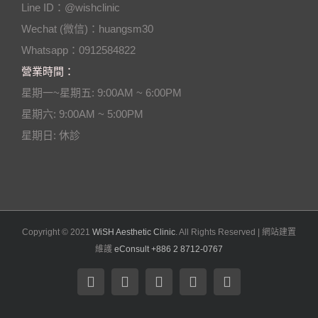
Line ID：@wishclinic
Wechat (微信)：huangsm30
Whatsapp：0912584822
營業時間：
星期一~星期五: 9:00AM ~ 6:00PM
星期六: 9:00AM ~ 5:00PM
星期日: 休診
Copyright © 2021
WiSH Aesthetic Clinic
. All Rights Reserved | 網站建置
維護
eConsult +886 2 8712-0767
Facebook
Instagram
Twitter
YouTube
Email: