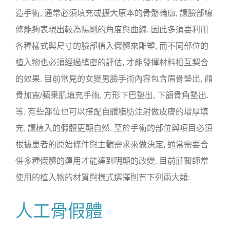
造手術, 通常必須填充或擴大原本的骨骼輪廓, 讓臉部線
條能夠表現出較為陽剛的角度與曲線, 因此多須要利用
各種樣式與尺寸的臉部植入假體來雕塑, 而不同部位的
植入物也必須經過縝密的評估, 才能發揮材料相互契合
的效果. 目前常見的女變男臉手術內容包含眉骨墊出, 顴
骨加寬/蘋果肌填充手術, 方形下巴墊出, 下頷骨角墊出.
等, 有些部位也可以搭配自體脂肪注射做皮膚的增厚填
充, 讓植入的假體更顯自然. 至於手術的部位與項目必須
根據患者的原始條件與主觀需求來做決定, 通常需要合
併多種假體的運用才能達到明顯的改變. 目前莊醫師常
使用的植入物的材質與樣式選擇則有下列兩大類:
人工骨假體