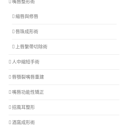
嘴唇整形術
縮唇與修唇
唇珠成形術
上唇繫帶切除術
人中縮短手術
唇顎裂嘴唇重建
嘴唇功能性矯正
招風耳整形
酒窩成形術