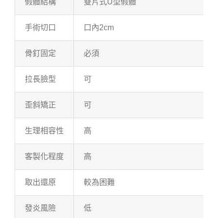
假體結構
雙片式U型假體
手術切口
口內2cm
骨釘固定
必須
拉長臉型
可
歪斜矯正
可
生理相容性
高
客製化程度
高
取出還原
較為困難
發炎風險
低