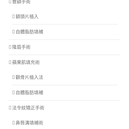
豐額手術
額頭片植入
自體脂肪填補
隆眉手術
蘋果肌填充術
顴骨片植入法
自體脂肪填補
法令紋矯正手術
鼻唇溝填補術