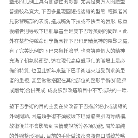
整形的比例上具有關鍵性的影響, 尤其是東方人的臉型
普遍較為寬大, 下巴多呈現圓短或後縮的型態, 輕微者常
見影響嘴部的表情, 造成嘴角下拉或不快樂的唇形, 嚴重
後縮者則導致下巴肥厚甚至是雙下巴等美觀的問題。此
外在某些傳統命理學觀念裡下巴也是精氣神的匯聚之處,
有了完美比例的下巴來襯托臉型, 也會讓整個人的精神
充滿了朝氣與衝勁, 這在現代高度競爭化的職場上是必
備的特質, 也因此近年來墊下巴手術越來越受到求美患
者的重視, 甚至常常搭配在其他部位的整形手術(如隆鼻
或削骨)合併完成, 成為臉部改造項目中不可或缺的一環.
墊下巴手術的目的主要在於改善下巴過於短小或後縮的
外觀問題, 因這類手術不須破壞下巴骨骼與肌肉等結構,
故術後並不會影響到表情或說話等各項功能, 屬於單純
的外觀整形項目. 目前的手術做法都會將傷口隱藏於嘴