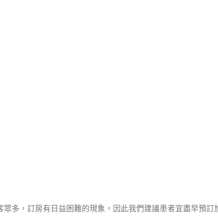
後即由專屬司機接送至飯
服人員聯絡與預約：
客眾多，訂房有日益困難的現象，因此我們建議患者宜盡早預訂