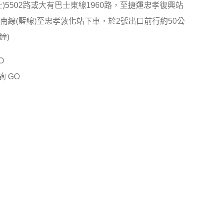
)5502路或大有巴士東線1960路，至捷運忠孝復興站
南線(藍線)至忠孝敦化站下車，於2號出口前行約50公
鐘)
O
查詢
GO