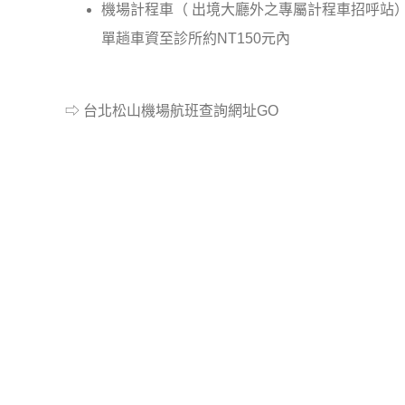
機場計程車（ 出境大廳外之專屬計程車招呼站
單趟車資至診所約NT150元內
—-
⇨ 台北松山機場航班查詢網址
GO
VIP專屬機場接送服務