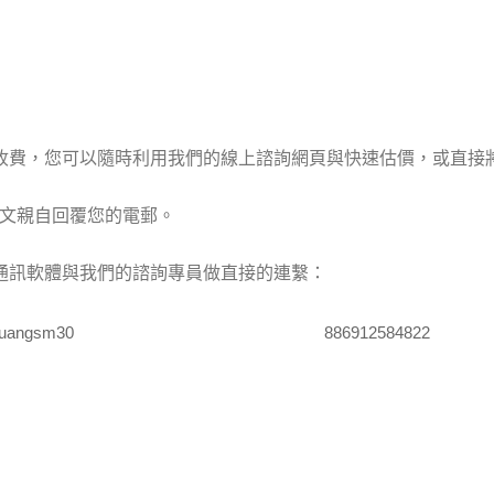
收費，您可以隨時利用我們的
線上諮詢
網頁與
快速估價
，或直接
文親自回覆您的電郵。
通訊軟體與我們的諮詢專員做直接的連繫：
uangsm30
886912584822