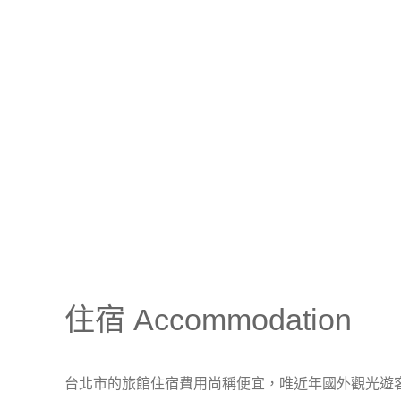
我們也提供貴賓專屬的機場接送服務，讓您於出境
店或診所，如有需要此項服務者請直接與我們的客
+886 2 27769306
住宿 Accommodation
台北市的旅館住宿費用尚稱便宜，唯近年國外觀光遊