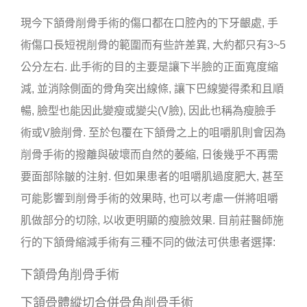
現今下頷骨削骨手術的傷口都在口腔內的下牙齦處, 手
術傷口長短視削骨的範圍而有些許差異, 大約都只有3~5
公分左右. 此手術的目的主要是讓下半臉的正面寬度縮
減, 並消除側面的骨角突出線條, 讓下巴線變得柔和且順
暢, 臉型也能因此變瘦或變尖(V臉), 因此也稱為瘦臉手
術或V臉削骨. 至於包覆在下頷骨之上的咀嚼肌則會因為
削骨手術的撥離與破壞而自然的萎縮, 日後幾乎不再需
要面部除皺的注射. 但如果患者的咀嚼肌過度肥大, 甚至
可能影響到削骨手術的效果時, 也可以考慮一併將咀嚼
肌做部分的切除, 以收更明顯的瘦臉效果. 目前莊醫師施
行的下頷骨縮減手術有三種不同的做法可供患者選擇:
下頷骨角削骨手術
下頷骨體縱切合併骨角削骨手術