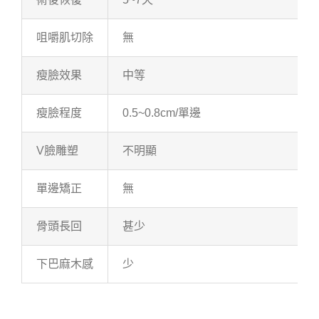
咀嚼肌切除
無
瘦臉效果
中等
瘦臉程度
0.5~0.8cm/單邊
V臉雕塑
不明顯
單邊矯正
無
骨頭長回
甚少
下巴麻木感
少