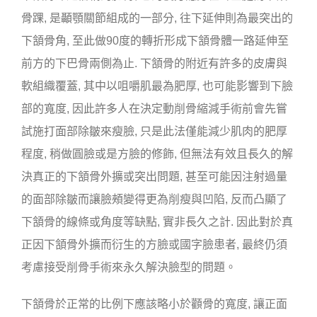
骨踝, 是顳顎關節組成的一部分, 往下延伸則為最突出的
下頷骨角, 至此做90度的轉折形成下頷骨體一路延伸至
前方的下巴骨兩側為止. 下頷骨的附近有許多的皮膚與
軟組織覆蓋, 其中以咀嚼肌最為肥厚, 也可能影響到下臉
部的寬度, 因此許多人在決定動削骨縮減手術前會先嘗
試施打面部除皺來瘦臉, 只是此法僅能減少肌肉的肥厚
程度, 稍做圓臉或是方臉的修飾, 但無法有效且長久的解
決真正的下頷骨外擴或突出問題, 甚至可能因注射過量
的面部除皺而讓臉頰變得更為削瘦與凹陷, 反而凸顯了
下頷骨的線條或角度等缺點, 實非長久之計. 因此對於真
正因下頷骨外擴而衍生的方臉或國字臉患者, 最終仍須
考慮接受削骨手術來永久解決臉型的問題。
下頷骨於正常的比例下應該略小於顴骨的寬度, 讓正面