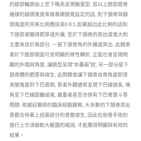
的臉部輪廓由上至下略為呈現鵝蛋型. 若以上臉部眉骨
邊緣的額頭寬度來做基礎臉寬設定的話, 則下頷骨與額
頭寬度的完美比例應該是0.8:1.如果超出此比例的話則
下臉部會顯得肥厚或外擴. 至於下頷骨的突出或寬大則
主要來自於兩部分, 一是下頷骨角的外擴或突出, 此類患
者於下臉部側面可見明顯的骨性轉折, 正面也會呈現明
顯的外闊與角度, 讓臉型呈現”本壘板”狀; 另一部分是下
頷骨體的肥厚與增生, 此問題會讓下頷骨自骨角處即逐
漸變寬直到下巴兩側, 患者外觀通常呈現下巴線過長, 嘴
角至下巴線距離過寬, 嚴重者甚至合併有下巴骨厚斗等
問題. 依據莊醫師的臨床經驗觀察, 大多數的下頷骨突出
患都合併著上述兩部分的骨骼增生, 因此在削骨手術的
施行上也須做較大範圍的縮減, 才能獲得明顯與有效的
結果。