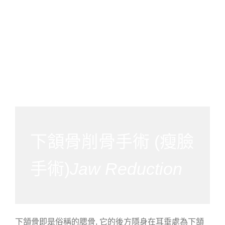
下頷骨削骨手術 (瘦臉
手術)
Jaw Reduction
下頷骨即是俗稱的腮骨, 它的後方隱身在耳垂處為下頷