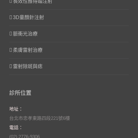
長效性雅得媚注射
3D童顏針注射
脈衝光治療
柔膚雷射治療
雷射除斑與痣
診所位置
地址：
台北市忠孝東路四段221號6樓
電話：
(02) 2776-9306