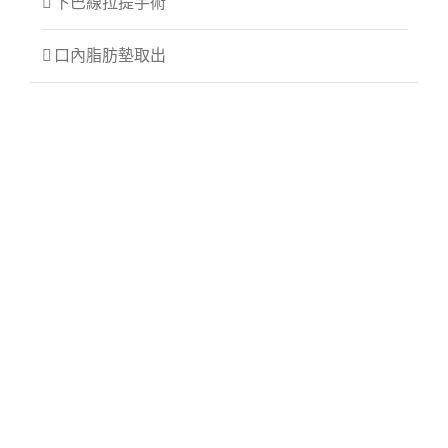
下巴線拉提手術
口內脂肪墊取出