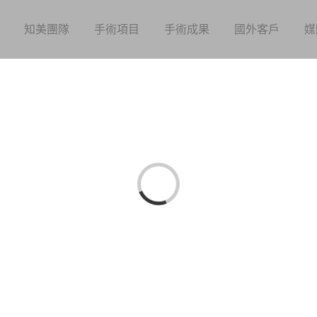
知美團隊
手術項目
手術成果
國外客戶
媒
Loading...