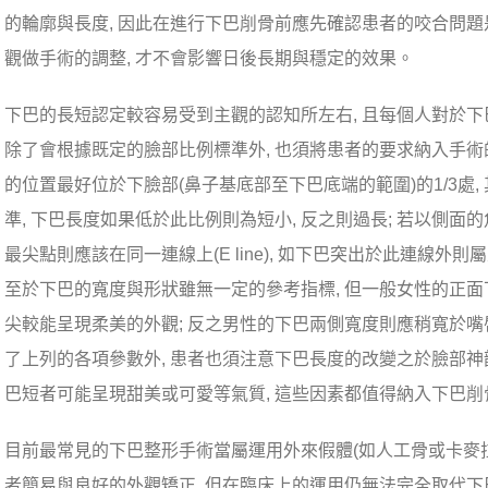
的輪廓與長度, 因此在進行下巴削骨前應先確認患者的咬合問題
觀做手術的調整, 才不會影響日後長期與穩定的效果。
下巴的長短認定較容易受到主觀的認知所左右, 且每個人對於下
除了會根據既定的臉部比例標準外, 也須將患者的要求納入手術的
的位置最好位於下臉部(鼻子基底部至下巴底端的範圍)的1/3處,
準, 下巴長度如果低於此比例則為短小, 反之則過長; 若以側面的角
最尖點則應該在同一連線上(E line), 如下巴突出於此連線外則屬
至於下巴的寬度與形狀雖無一定的參考指標, 但一般女性的正面
尖較能呈現柔美的外觀; 反之男性的下巴兩側寬度則應稍寬於嘴唇
了上列的各項參數外, 患者也須注意下巴長度的改變之於臉部神韻
巴短者可能呈現甜美或可愛等氣質, 這些因素都值得納入下巴
目前最常見的下巴整形手術當屬運用外來假體(如人工骨或卡麥拉
者簡易與良好的外觀矯正, 但在臨床上的運用仍無法完全取代下巴