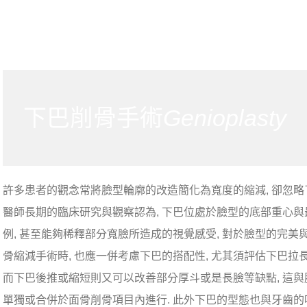
下巴削骨手術
Genioplasty
許多患者的觀念常將臉型輪廓的改造簡化為寬度的縮減, 卻忽略
醫師長期的臨床研究與觀察認為, 下巴位處於臉型的底部重心與
例, 甚至能夠稀釋部分寬臉所造成的視覺感受, 對於臉型的完美
骨縮減手術時, 也應一併考慮下巴的搭配性, 尤其須評估下巴
而下巴後推或縮短則又可以改善部分厚斗或是長臉等缺點, 這與
單獨或合併於面骨削骨項目內進行. 此外下巴的型態也與牙齒的