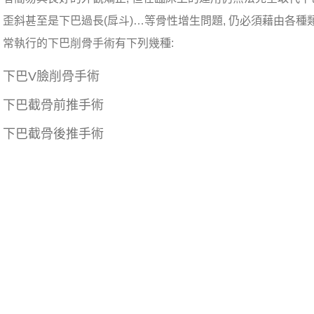
歪斜甚至是下巴過長(戽斗)…等骨性增生問題, 仍必須藉由各種
常執行的下巴削骨手術有下列幾種:
下巴V臉削骨手術
下巴截骨前推手術
下巴截骨後推手術