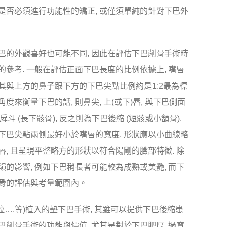
是否必須進行功能性的矯正, 或僅須單純的針對下巴外
巴的外觀喜好也可能不同, 因此在評估下巴削骨手術時
參考. 一般在評估正面下巴長度的比例依據上, 嘴唇
 其與上方的鼻子跟下方的下巴尖點比例約是1:2最為標
度來衡量下巴的話, 則鼻尖, 上(或下)唇, 與下巴側面
戽斗 (長下骸骨), 反之則為下巴後縮 (短骸或小頷骨).
下巴尖點兩側最好小於嘴唇的寬度, 形狀應以小曲線略
, 且呈現平整略方的形狀以符合陽剛的臉部特徵. 除
的影響, 例如下巴稍長者可能較為成熟或美艷, 而下
削骨的評估與考量範圍內。
….等)植入的墊下巴手術, 其雖可以提供下巴後縮患
削骨手術的功能與價值, 尤其是對於下巴肥厚, 過寬,