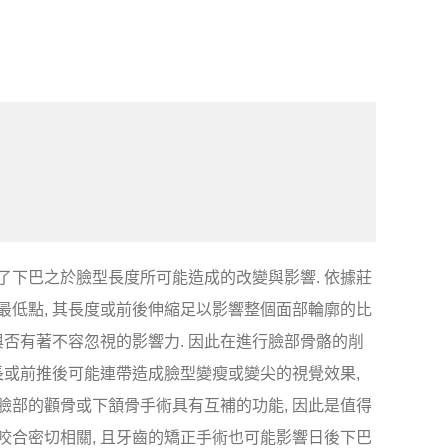
了下巴之於臉型長度所可能造成的改變與影響. 依據莊
最低點, 其長度或前後伸縮足以影響整個面部輪廓的比
與否有著不容忽視的影響力. 因此在進行臉部骨骼的削
拉長或前推後可能連帶造成臉型變瘦或變尖的視覺效果,
臉部的顴骨或下頷骨手術具有互補的功能, 因此是值得
咬合密切相關, 且牙齒的矯正手術也可能影響日後下巴