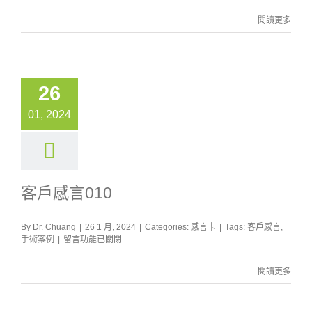
〈客
戶
閱讀更多
感
言
011〉
中
26
01, 2024
客戶感言010
By
Dr. Chuang
|
26 1 月, 2024
|
Categories:
感言卡
|
Tags:
客戶感言
,
在
手術案例
|
留言功能已關閉
〈客
戶
閱讀更多
感
言
010〉