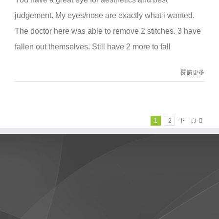
you
judgement. My eyes/nose are exactly what i wanted.
as
my
The doctor here was able to remove 2 stitches. 3 have
surgeon.〉
中
fallen out themselves. Still have 2 more to fall
閱讀更多
1
2
下一頁