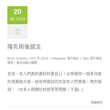
中
20
06, 2019
隆乳術後感言
By
Dr. Chuang
|
20 6 月, 2019
|
Categories:
客戶感言
|
Tags:
客戶感言
,
在
隆乳
|
留言功能已關閉
〈隆
乳
女孩，女人們真的要好好愛自己！分享隆完一個多月後
術
後
的成果給大家，給有想嘗試的女孩女人們勇氣！真的值
感
得！（太多人問價位材質等等問題，下面[...]
言〉
中
閱讀更多