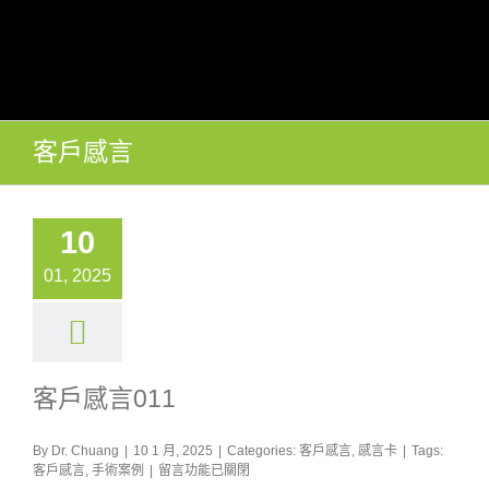
Skip
to
content
客戶感言
10
01, 2025
客戶感言011
By
Dr. Chuang
|
10 1 月, 2025
|
Categories:
客戶感言
,
感言卡
|
Tags:
在
客戶感言
,
手術案例
|
留言功能已關閉