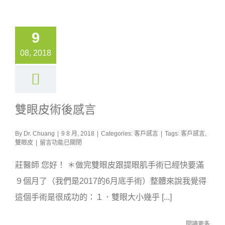
9
08, 2018
雙眼皮術後感言
By
Dr. Chuang
|
9 8 月, 2018
|
Categories:
客戶感言
|
Tags:
客戶感言
,
在
雙眼皮
|
留言功能已關閉
〈雙
眼
莊醫師 您好！ ＊做完雙眼皮跟提眼肌手術已經快要滿
皮
術
９個月了（我們是2017的6月底手術）整體來說我覺得
後
這個手術是很成功的：１．雙眼大小幾乎 [...]
感
言〉
中
閱讀更多