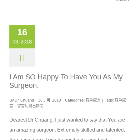
16
03, 2018
I Am SO Happy To Have You As My
Surgeon.
By
Dr. Chuang
|
16 3 月, 2018
|
Categories:
客戶感言
|
Tags:
客戶感
在
言
|
留言功能已關閉
〈I
am
Dearest Dr Chuang, I just wanted to say that You are
SO
happy
an amazing surgeon. Extremely skilled and talented.
to
You have a great eye for aesthetics and best
have