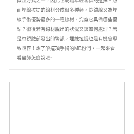
微整方式之一，因此也成為年輕客群的選擇。然
而埋線拉提的線材分成很多種類，鈴鐺線又為埋
線手術優勢最多的一種線材，究竟它具備哪些優
點？術後若有線材脫出的狀況又該如何處理？若
是忽視臉部發出的警訊，埋線拉提也是有機會導
致毀容！想了解這項手術的ME粉們，一起來看
看醫師怎麼說吧~