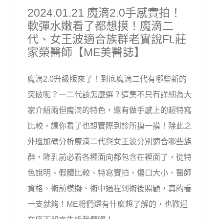
2024.01.21 魔滴2.0手感實拍！
軟彈水嫩看了都想摸！魔滴二
代、女王波適合族群老實說ft.莊
家榮醫師【ME美醫誌】
魔滴2.0升級版來了！到底魔滴二代有哪些新的
突破呢？一二代該怎麼選？這集不只有詳細為大
家介紹兩但魔滴的特色，還有做手感上的超特寫
比較，讓你看了也想實際到診所摸一摸！除此之
外還加碼分析魔滴二代與女王波分別適合哪些族
群，隆乳前必看各種面向都包含在裡面了，從特
色說明、假體比較、特寫實拍、傷口大小、醫師
資格、術前模擬、術中過程到術後照顧，真的看
一支就夠！ME粉們還有什麼想了解的，也歡迎