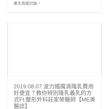
產生高度討論。
2019.08.07 波力媚魔滴隆乳費用
好便宜？教你辨別隆乳義乳的方
式ft.整形外科莊家榮醫師【ME美
醫誌】