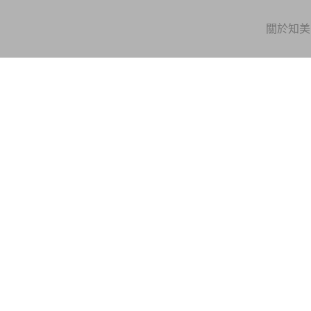
Skip
關於知美
to
content