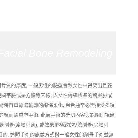
Facial Bone Remodeling
骨質的厚度, 一般男性的臉型會較女性來得突出且菱
現國字臉或是方臉等表徵, 與女性傳統標準的鵝蛋臉或
術時首重骨骼輪廓的線條柔化, 患者通常必需接受多項
的顏面骨重塑手術. 此類手術的確切內容與範圍則視患
骨削骨(瘦臉削骨), 或效果更極致的V臉削骨(尖臉削
造目的. 這類手術的施做方式與一般女性的削骨手術並無