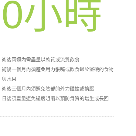
0
小時
術後兩週內需盡量以軟質或流質飲食
術後一個月內須避免用力張嘴或飲食過於堅硬的食物
與水果
術後三個月內須避免臉部的外力碰撞或擠壓
日後須盡量避免過度咀嚼以預防骨質的增生或長回