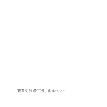
觀看更多跨性別手術案例 >>