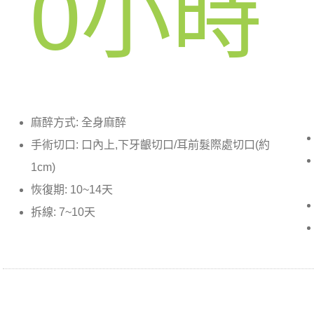
0
小時
麻醉方式: 全身麻醉
手術切口: 口內上,下牙齦切口/耳前髮際處切口(約
1cm)
恢復期: 10~14天
拆線: 7~10天