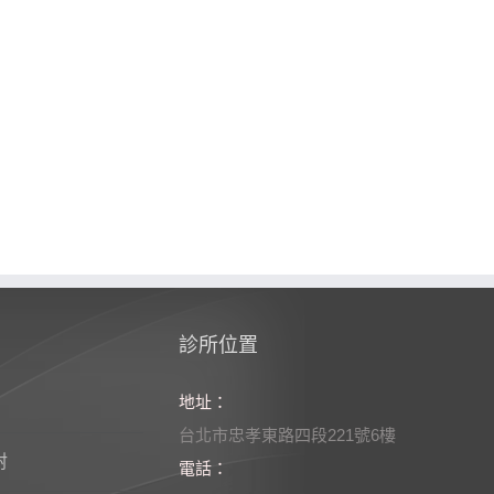
診所位置
地址：
台北市忠孝東路四段221號6樓
射
電話：