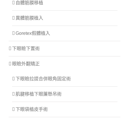
自體筋膜移植
異體筋膜植入
Goretex假體植入
下眼瞼下置術
眼瞼外翻矯正
下眼瞼拉提合併眼角固定術
肌腱移植下眼簾懸吊術
下眼袋植皮手術