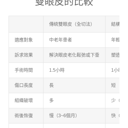
雙眼皮的比較
傳統雙眼皮（全切法）
結構式
適應對象
中老年患者
年輕族
訴求效果
解決眼皮老化鬆弛或下垂
塑造雙
手術時間
1.5小時
1小時內
傷口長度
長
短
組織破壞
多
少（微
術後恢復
慢（3~6個月）
快（平均