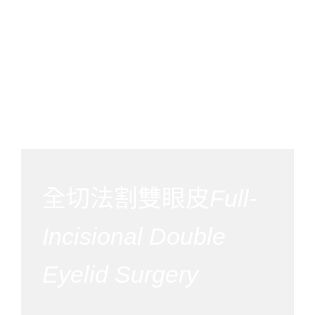
全切法割雙眼皮
Full-
Incisional Double
Eyelid Surgery