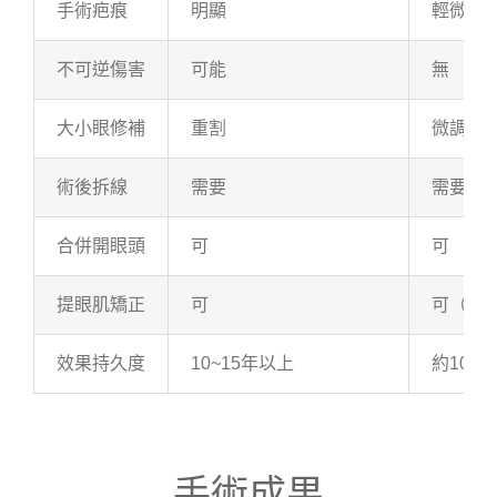
手術疤痕
明顯
輕微
不可逆傷害
可能
無
大小眼修補
重割
微調
術後拆線
需要
需要
合併開眼頭
可
可
提眼肌矯正
可
可（迷
效果持久度
10~15年以上
約10年
手術成果