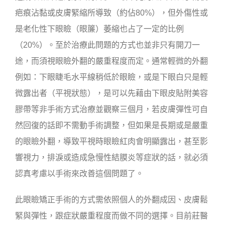
疤痕沾黏或皮膚緊縮所導致（約佔80%），但外傷性或
是老化性下眼瞼（眼簾）萎縮也占了一定的比例
（20%）。至於治療此問題的方式也並非只有開刀一
途，而須視眼瞼外翻的嚴重程度而定。通常輕微的外翻
例如：下眼睫毛水平線稍低於眼瞼，或是下眼白只是輕
微露出者（平視狀態），是可以先藉由下眼皮貼附美容
膠帶等非手術方式治療並觀察三個月，若皮膚彈性可自
然回復的話即不需動手術調整，但如果是長期或是嚴重
的眼瞼外翻，導致平視時眼瞼紅肉會明顯露出，甚至影
響視力，排淚或造成急慢性結膜炎等症狀的話，就必須
認真考慮以手術來改善這個問題了。
此眼瞼矯正手術的方式需依照個人的外翻成因、皮膚鬆
緊與彈性，跟症狀嚴重程度而做不同的選擇。目前莊醫