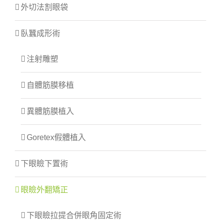
外切法割眼袋
臥蠶成形術
注射雕塑
自體筋膜移植
異體筋膜植入
Goretex假體植入
下眼瞼下置術
眼瞼外翻矯正
下眼瞼拉提合併眼角固定術