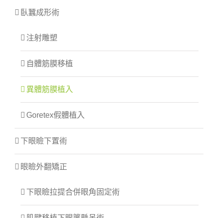
臥蠶成形術
注射雕塑
自體筋膜移植
異體筋膜植入
Goretex假體植入
下眼瞼下置術
眼瞼外翻矯正
下眼瞼拉提合併眼角固定術
肌腱移植下眼簾懸吊術