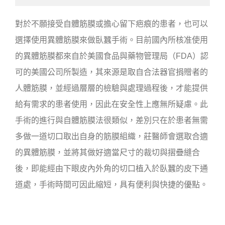
對於不願接受
自體筋膜
或擔心留下疤痕的患者，也可以
選擇使用異體筋膜來做臥蠶手術。目前國內所核准使用
的異體筋膜都來自於美國食品與藥物管理局（FDA）認
可的美國公司所製造，其來源是取自合法器官捐贈者的
人體筋膜，並經過層層的檢驗與處理過程後，才能提供
給有需求的患者使用，因此在安全性上應無所疑慮。此
手術的進行與
自體筋膜法
很類似，差別只在於患者無需
多做一道切口取出自身的筋膜組織，莊醫師會選取合適
的異體筋膜，並將其做好適當尺寸的裁切與摺疊縫合
後，即能經由下眼皮內外角的切口植入於臥蠶的皮下通
道處，手術時間可因此縮短，具有便利與快捷的優點。