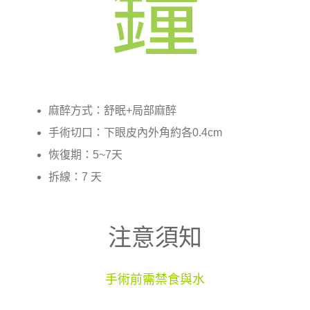
鐘
麻醉方式：舒眠+局部麻醉
手術切口：下眼皮內外角約各0.4cm
恢復期：5~7天
拆線：7 天
注意須知
手術前需禁食與水