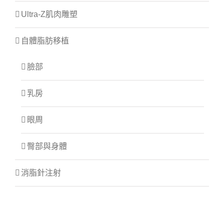
Ultra-Z肌肉雕塑
自體脂肪移植
臉部
乳房
眼周
臀部與身體
消脂針注射