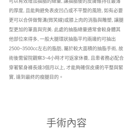
可以有效增加抽脂的總量, 讓抽脂後的皮膚維持在最薄
的厚度, 且能夠避免表皮凹凸或不平整的風險, 如有必要
更可以合併做臀溝(微笑線)或膝上肉的消脂與雕塑, 讓腿
型更加的筆直與完美. 此處的抽脂總量通常會較身體其
他部位來得多, 一般大腿環狀抽脂平均兩邊約可抽出
2500~3500cc左右的脂肪, 屬於較大面積的抽脂手術, 故
術後需留院觀察3~4小時才可返家休養, 且患者務必配合
穿著緊身褲長達3個月以上, 才能夠確保皮膚的平整與緊
實, 達到最終的瘦腿目的。
手術內容