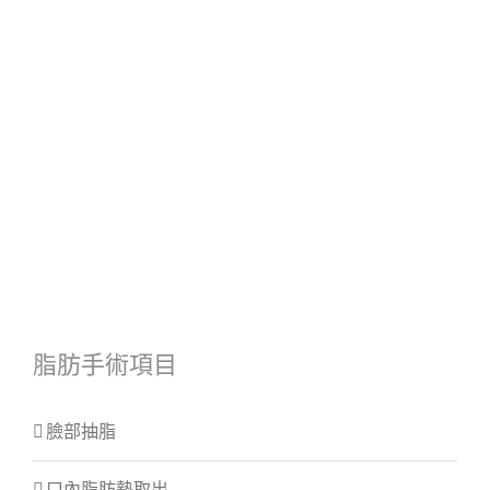
脂肪手術項目
臉部抽脂
口內脂肪墊取出