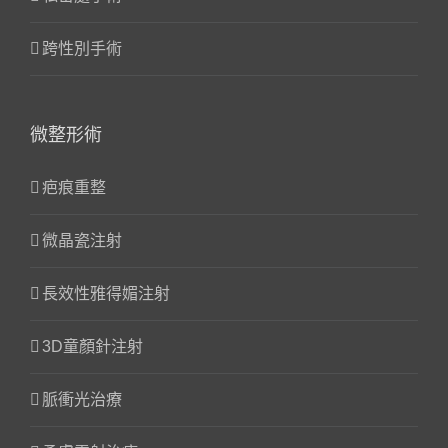
跨性別手術
微整形術
疤痕重整
微晶瓷注射
長效性雅得媚注射
3D童顏針注射
脈衝光治療