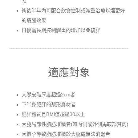
弛
術後半年內可配合飲食控制或減重治療以達更好
的瘦腿效果
日後需長期控制體重的增加以免復胖
適應對象
大腿皮脂厚度超過2cm者
下半身肥胖的梨形身材者
肥胖體質且BMI值超過30以上
大腿局部性脂肪堆積者(如內側或外側馬鞍部贅肉)
因懷孕導致脂肪堆積於大腿處無法消退者