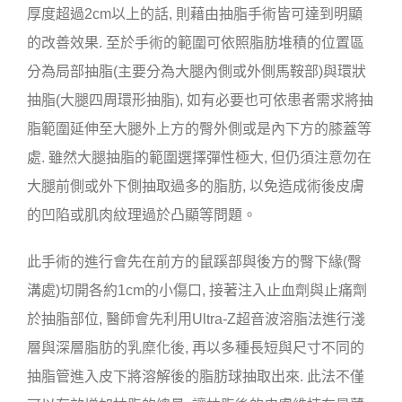
厚度超過2cm以上的話, 則藉由抽脂手術皆可達到明顯
的改善效果. 至於手術的範圍可依照脂肪堆積的位置區
分為局部抽脂(主要分為大腿內側或外側馬鞍部)與環狀
抽脂(大腿四周環形抽脂), 如有必要也可依患者需求將抽
脂範圍延伸至大腿外上方的臀外側或是內下方的膝蓋等
處. 雖然大腿抽脂的範圍選擇彈性極大, 但仍須注意勿在
大腿前側或外下側抽取過多的脂肪, 以免造成術後皮膚
的凹陷或肌肉紋理過於凸顯等問題。
此手術的進行會先在前方的鼠蹊部與後方的臀下緣(臀
溝處)切開各約1cm的小傷口, 接著注入止血劑與止痛劑
於抽脂部位, 醫師會先利用Ultra-Z超音波溶脂法進行淺
層與深層脂肪的乳糜化後, 再以多種長短與尺寸不同的
抽脂管進入皮下將溶解後的脂肪球抽取出來. 此法不僅