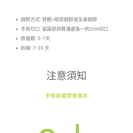
麻醉方式: 舒眠+局部麻醉或全身麻醉
手術切口: 鼠蹊部與臀溝處各一約1cm切口
恢復期: 5~7天
拆線: 7~10 天
注意須知
手術前需禁食與水