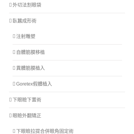
外切法割眼袋
臥蠶成形術
注射雕塑
自體筋膜移植
異體筋膜植入
Goretex假體植入
下眼瞼下置術
眼瞼外翻矯正
下眼瞼拉提合併眼角固定術