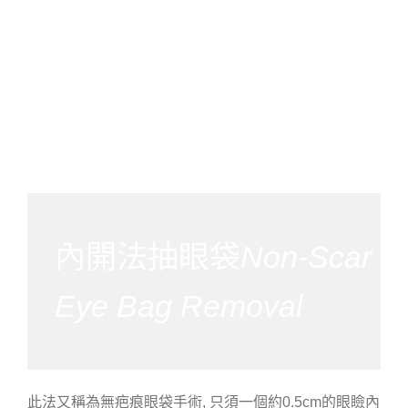
內開法抽眼袋
Non-Scar
Eye Bag Removal
此法又稱為無疤痕眼袋手術, 只須一個約0.5cm的眼瞼內