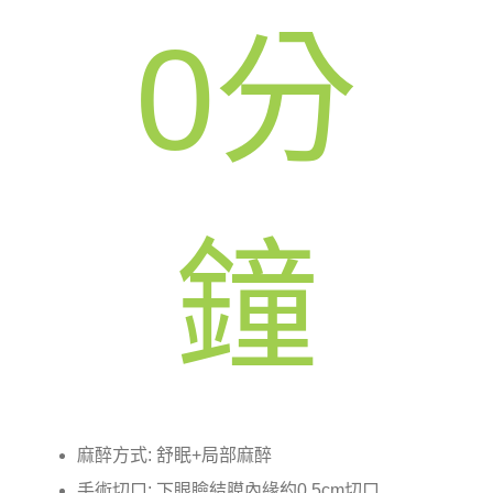
0
分
鐘
麻醉方式: 舒眠+局部麻醉
手術切口: 下眼瞼結膜內緣約0.5cm切口