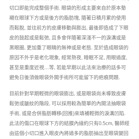
切口即能完成整個手術. 眼袋的形成主要來自於原本墊
襯在眼球下方或是後方的脂肪塊, 隨著日積月累的使用
而鬆脫, 並往前方的皮膚移動與膨出, 最後即造成了下眼
皮的鼓起或是鬆弛, 且多會伴隨著深淺不一的淚溝或是
黑眼圈, 更加重了眼睛的無神或是老態. 至於造成眼袋的
原因不外乎是老化現象, 經常熬夜, 睡眠不足, 用眼過度,
甚至是重度近視…等, 若能早期以此法來治療的話多可
避免日後須做眼袋外開手術所可能留下的疤痕問題.
目前針對早期輕微的眼袋膨出, 或是眼袋尚未導致皮膚
鬆弛或皺紋的階段, 可以採用較為簡單的內開法抽眼袋
手術, 或是合併脂肪轉移(回推)來填補輕微的淚溝凹陷.
此法的傷口在眼球下方的結膜內緣約只有0.5cm, 醫師經
由這個小切口進入眼皮內將過多的脂肪抽出至眼袋變回