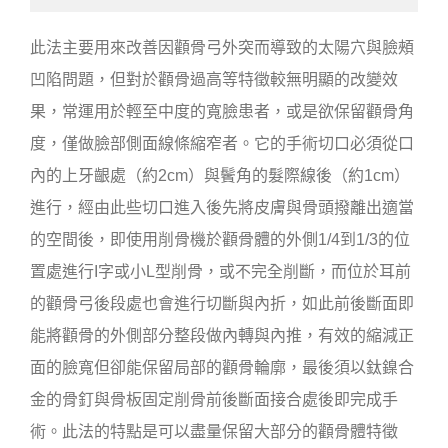
此法主要用來改善因顴骨弓外突而導致的太陽穴與臉頰
凹陷問題，但對於顴骨過高等特徵較無明顯的改變效
果，常運用於輕至中度的寬臉患者，或是欲保留顴骨角
度，僅做臉部側面線條縮窄者。它的手術切口必須從口
內的上牙齦處（約2cm）與鬢角的髮際線後（約1cm）
進行，經由此些切口進入後先將皮膚與骨頭撥離出適當
的空間後，即使用削骨機於顴骨體的外側1/4到1/3的位
置處進行I字或小L型削骨，或不完全削斷，而位於耳前
的顴骨弓後段處也會進行切斷與內折，如此前後斷面即
能將顴骨的外側部分整段做內轉與內推，有效的縮減正
面的臉寬但卻能保留局部的顴骨輪廓，最後須以鈦鎳合
金的骨釘與骨板固定削骨前後斷面接合處後即完成手
術。此法的特點是可以盡量保留大部分的顴骨體特徵