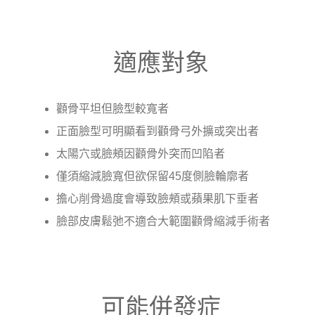
適應對象
顴骨平坦但臉型較寬者
正面臉型可明顯看到顴骨弓外擴或突出者
太陽穴或臉頰因顴骨外突而凹陷者
僅須縮減臉寬但欲保留45度側臉輪廓者
擔心削骨過度會導致臉頰或蘋果肌下垂者
臉部皮膚鬆弛不適合大範圍顴骨縮減手術者
可能併發症