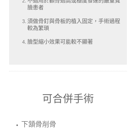
不適用於顴骨過高或極度發達的嚴重寬
臉患者
須做骨釘與骨板的植入固定，手術過程
較為繁瑣
臉型縮小效果可能較不顯著
可合併手術
下頷骨削骨