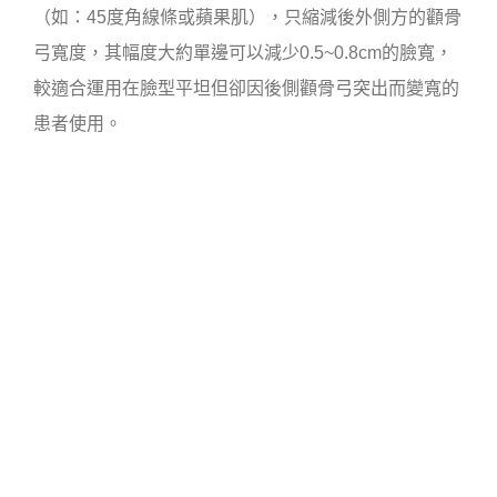
（如：45度角線條或蘋果肌），只縮減後外側方的顴骨
弓寬度，其幅度大約單邊可以減少0.5~0.8cm的臉寬，
較適合運用在臉型平坦但卻因後側顴骨弓突出而變寬的
患者使用。