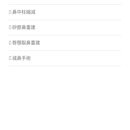
鼻中柱縮減
矽膠鼻重建
唇顎裂鼻重建
減鼻手術