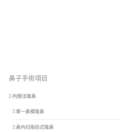
鼻子手術項目
內開法隆鼻
單一鼻模隆鼻
鼻內切兩段式隆鼻