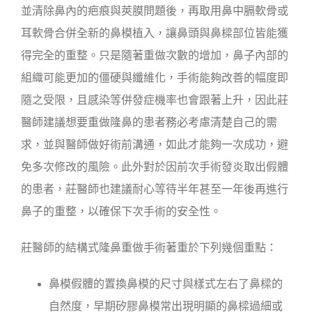
並清除鼻內的疤痕與莢膜問題後，再取用鼻中膈軟骨或
耳軟骨合併全新的鼻模植入，讓鼻頭與鼻樑部位皆能獲
得完全的重整。只是隨著重做次數的增加，鼻子內部的
組織可能更加的僵硬與纖維化，手術能夠改善的幅度即
隨之受限，且感染等併發症機率也會跟著上升，因此莊
醫師建議想要重做隆鼻的患者務必考慮清楚自己的需
求，並與醫師做好術前溝通，如此才能夠一次成功，避
免多次修改的風險。此外對於因前次手術發炎取出假體
的患者，莊醫師也建議耐心等待半年甚至一年後再進行
鼻子的重整，以確保下次手術的安全性。
莊醫師的結構式隆鼻重做手術著重於下列幾個重點：
鼻模假體的置換鼻模的尺寸與樣式左右了鼻樑的
自然度，早期矽膠鼻模常出現明顯的鼻樑過細或