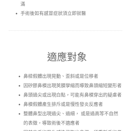
滿
手術後如有感冒症狀須立即就醫
適應對象
鼻樑假體出現晃動、歪斜或是位移者
因矽膠鼻模出現莢膜孿縮而導致鼻頭縮短變形者
鼻頭過尖或出現白點，可能有鼻模穿出的疑慮者
鼻模假體產生排斥或是慢性發炎反應者
整體鼻型出現過尖、過細， 或是過高等不自然
的表徵，導致術後不適應者