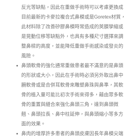
反光等缺點，因此在重做手術時可以考慮更換成
目前最新的卡麥拉複合式鼻模或是Goretex材質，
此材料除了改善矽膠鼻模時常造成的莢膜孿縮或
是晃動位移等缺點外，也具有多種尺寸選擇來調
整鼻樑的高度，並能降低重做手術感染或發炎的
風險。
鼻頭軟骨的強化通常重做患者最不滿意的是鼻頭
的形狀或大小，因此在手術時必須另外取出鼻中
膈軟骨或是合併耳軟骨來雕塑鼻珠與鼻準，其軟
骨的植入量可能比初次手術來得多，藉由眾多軟
骨的重置與縫合來強化鼻頭三角，達到鼻頭微
翹、鼻頭拉長、鼻中柱延伸，與鼻頭縮小等多方
面的效果。
鼻肉的增厚許多患者的鼻頭皮膚因長年鼻模尖端