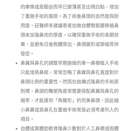
的摩擦或是壓迫而早已變薄甚至出現白點，增加
了重做手術的風險。為了術後鼻頭的自然度與耐
用度，莊醫師多建議患者加做自體臀筋膜移植鼻
頭來加強鼻肉的厚度，以確保重做手術的長期效
果，並避免日後假體穿出、鼻頭變形或孿縮等併
發症。
鼻翼與鼻孔的調整早期施做的單一鼻模植入手術
只能增高鼻樑，常常忽略了鼻翼與鼻孔寬度對於
鼻頭比例的重要性。然而在結構式隆鼻的手術原
則裡，鼻頭的雕塑角度常需要搭配鼻翼與鼻孔的
縮窄，才能達到「角錐形」的完美鼻頭，因此縮
小鼻翼或是鼻孔在重做手術常是必須考慮列入的
項目。
自體或異體肋軟骨隆鼻少數對於人工鼻模或假體