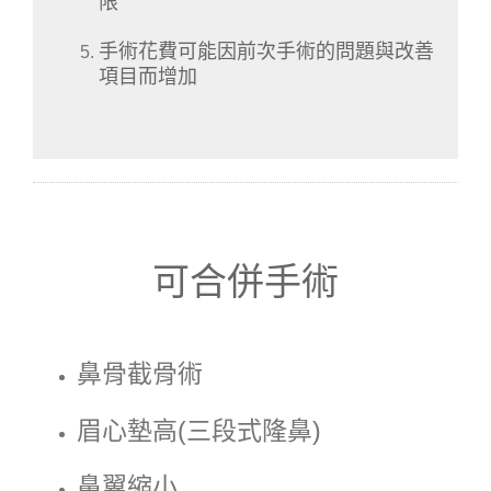
限
手術花費可能因前次手術的問題與改善
項目而增加
可合併手術
鼻骨截骨術
眉心墊高(三段式隆鼻)
鼻翼縮小