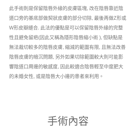
此手術則是保留陰唇外緣的皮膚區塊, 改在陰唇靠近陰
道口旁的基底部做契狀皮膚的部分切除, 最後再做Z形或
W形皮瓣縫合. 此法的優點是可以保留陰唇外緣的完整
性且避免留疤(因此又稱為隱形陰唇縮小術 ), 但缺點是
無法裁切較多的陰唇皮膚, 縮減的範圍有限, 且無法改善
陰唇皮膚的暗沉問題, 另外如果切除範圍較大則可能影
響陰道口周邊的敏感度, 因此較適合陰唇輕至中度肥大
的未婚女性, 或是陰唇大小邊的患者來利用。
手術內容