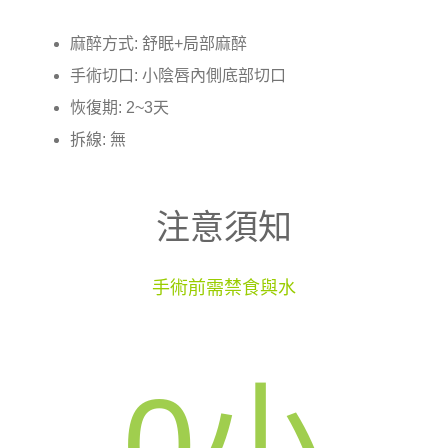
麻醉方式: 舒眠+局部麻醉
手術切口: 小陰唇內側底部切口
恢復期: 2~3天
拆線: 無
注意須知
手術前需禁食與水
0
小