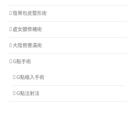
陰蒂包皮整形術
處女膜修補術
大陰唇豐滿術
G點手術
G點植入手術
G點注射法