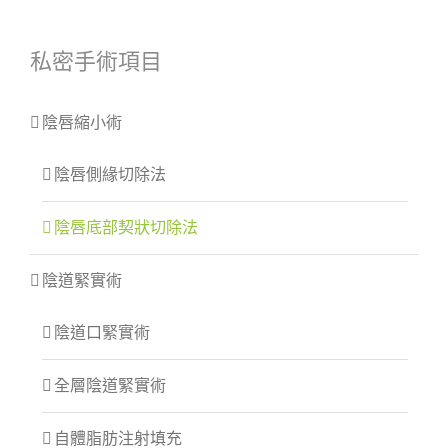
私密手術項目
陰唇縮小術
陰唇側緣切除法
陰唇底部契狀切除法
陰道緊實術
陰道口緊實術
全層陰道緊實術
自體脂肪注射填充