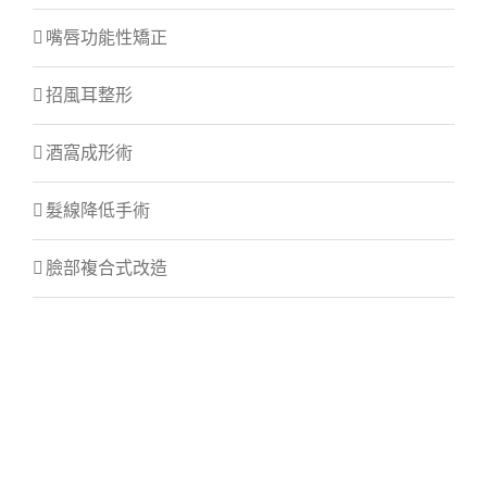
嘴唇功能性矯正
招風耳整形
酒窩成形術
髮線降低手術
臉部複合式改造