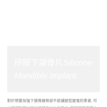
矽膠下頷骨片
Silicone
Mandible Implant
對於想要加強下頷骨線條卻不欲讓臉型變寬的患者, 可