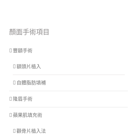
顏面手術項目
豐額手術
額頭片植入
自體脂肪填補
隆眉手術
蘋果肌填充術
顴骨片植入法