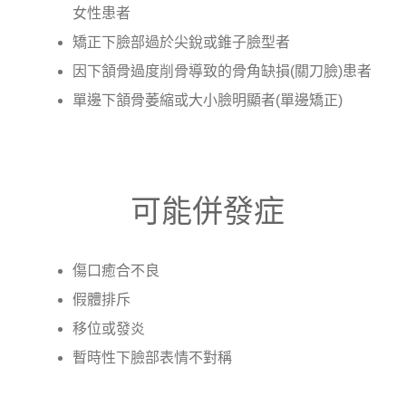
女性患者
矯正下臉部過於尖銳或錐子臉型者
因下頷骨過度削骨導致的骨角缺損(關刀臉)患者
單邊下頷骨萎縮或大小臉明顯者(單邊矯正)
可能併發症
傷口癒合不良
假體排斥
移位或發炎
暫時性下臉部表情不對稱