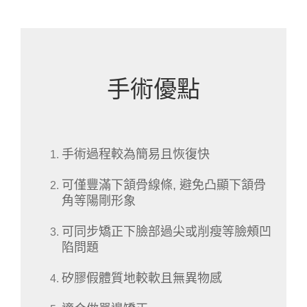
手術優點
手術過程較為簡易且恢復快
可僅豐滿下頷骨線條, 避免凸顯下頷骨
角等陽剛形象
可同步矯正下臉部過尖或削瘦等臉頰凹
陷問題
矽膠假體質地較軟且無異物感