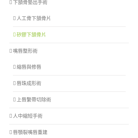
下頷骨墊出手術
人工骨下頷骨片
矽膠下頷骨片
嘴唇整形術
縮唇與修唇
唇珠成形術
上唇繫帶切除術
人中縮短手術
唇顎裂嘴唇重建