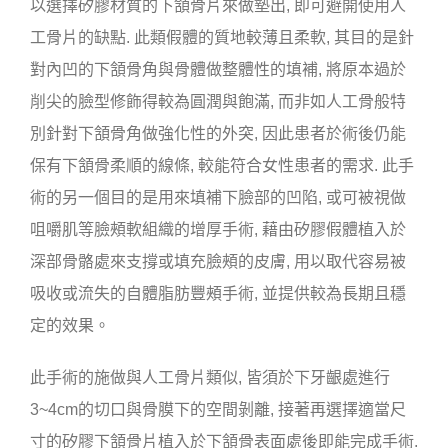
以選擇矽膠材質的下頷骨片來做墊出, 即可避開使用人
工骨片的缺點. 此類假體的質地較薄且柔軟, 其目的是針
對內凹的下頷骨角與骨體做整體性的填補, 將原本過於
削尖的臉型修飾得較為圓潤與飽滿, 而非如人工骨般特
別針對下頷骨角做強化性的外突, 因此患者於術後仍能
保有下頷骨柔順的線條, 較能符合女性患者的需求. 此手
術的另一個目的是用來填補下臉部的凹陷, 或可被視做
咀嚼肌等臉頰軟組織的增厚手術, 藉由矽膠假體植入於
深部骨骼處來支撐或填充臉頰的皮膚, 用以取代容易被
吸收或流失的自體脂肪豐頰手術, 並提供較為長期且穩
定的效果。
此手術的施做與人工骨片類似, 皆須於下牙齦處進行
3~4cm的切口與骨膜下的空間剝離, 接著再選擇適當尺
寸的矽膠下頷骨片植入於下頷骨表面處後即能完成手術.