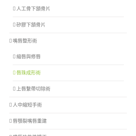
人工骨下頷骨片
矽膠下頷骨片
嘴唇整形術
縮唇與修唇
唇珠成形術
上唇繫帶切除術
人中縮短手術
唇顎裂嘴唇重建