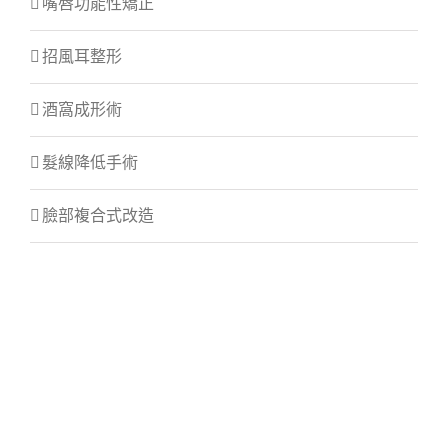
嘴唇功能性矯正
招風耳整形
酒窩成形術
髮線降低手術
臉部複合式改造