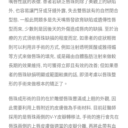
嘴唇性感的表徵. 患者若缺乏唇珠則除了美觀上的缺陷
外, 也容易讓門牙或牙縫外露, 失去雙唇該有的自然閉合
型態. 一般此問題多是先天嘴唇發欲育缺陷或遺傳性唇
型而來, 少數則是因後天的外傷造成唇肉的缺損. 至於治
療的方式須依唇珠缺損的程度而定, 如患者的症狀輕微
則可以利用非手術的方式, 例如注射透明質酸或雅得媚
等方式來做唇珠的填充, 或是藉由自體脂肪注射來做較
長期的效果維持, 均可獲得立即且有效的改善; 但如果患
者的唇珠缺損明顯或範圍較廣的話, 即須考慮以唇珠整
形的手術來做根本的矯正了。
唇珠成形術的目的在於雕塑唇珠豐滿或上翹的外觀, 因
此需要利用上唇附近的皮膚做為手術材料. 目前莊醫師
採用的是唇珠兩側的V-Y皮瓣轉移法, 手術的進行會先在
唇珠兩側的上唇皮膚做適當的皮瓣分離, 再將此帶有血