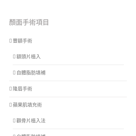
顏面手術項目
豐額手術
額頭片植入
自體脂肪填補
隆眉手術
蘋果肌填充術
顴骨片植入法