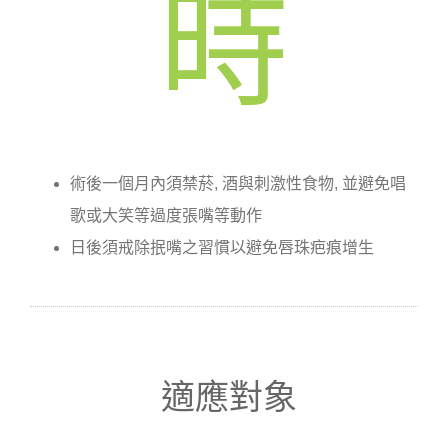
時
術後一個月內須禁菸, 酒與刺激性食物, 並避免唱
歌或大笑等過度張嘴等動作
日後須戒除抿嘴之習慣以避免唇珠疤痕增生
適應對象