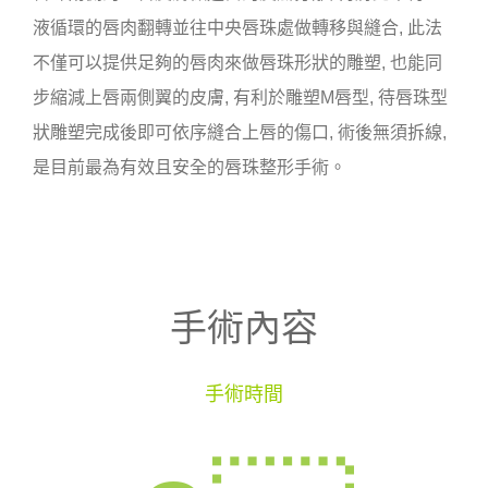
液循環的唇肉翻轉並往中央唇珠處做轉移與縫合, 此法
不僅可以提供足夠的唇肉來做唇珠形狀的雕塑, 也能同
步縮減上唇兩側翼的皮膚, 有利於雕塑M唇型, 待唇珠型
狀雕塑完成後即可依序縫合上唇的傷口, 術後無須拆線,
是目前最為有效且安全的唇珠整形手術。
手術內容
手術時間