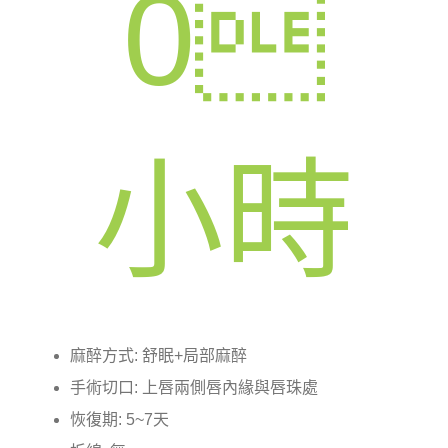
0

小時
麻醉方式: 舒眠+局部麻醉
手術切口: 上唇兩側唇內緣與唇珠處
恢復期: 5~7天