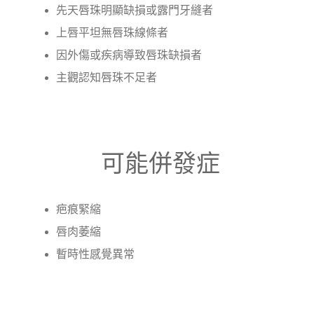
先天唇珠明顯缺損或露門牙縫者
上唇平坦無唇珠線條者
因外傷或疾病導致唇珠缺損者
主觀認知唇珠不足者
可能併發症
疤痕緊縮
唇肉萎縮
暫時性感覺異常