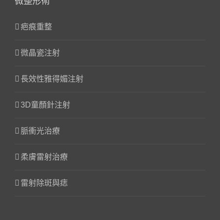
微整形術
疤痕重整
微晶瓷注射
長效性雅得媚注射
3D童顏針注射
脈衝光治療
柔膚雷射治療
雷射除斑與痣