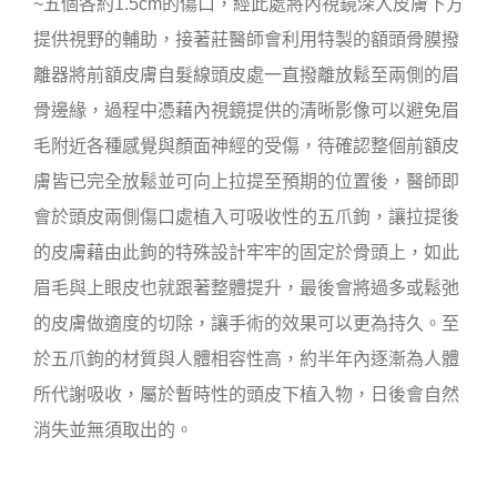
~五個各約1.5cm的傷口，經此處將內視鏡深入皮膚下方
提供視野的輔助，接著莊醫師會利用特製的額頭骨膜撥
離器將前額皮膚自髮線頭皮處一直撥離放鬆至兩側的眉
骨邊緣，過程中憑藉內視鏡提供的清晰影像可以避免眉
毛附近各種感覺與顏面神經的受傷，待確認整個前額皮
膚皆已完全放鬆並可向上拉提至預期的位置後，醫師即
會於頭皮兩側傷口處植入可吸收性的五爪鉤，讓拉提後
的皮膚藉由此鉤的特殊設計牢牢的固定於骨頭上，如此
眉毛與上眼皮也就跟著整體提升，最後會將過多或鬆弛
的皮膚做適度的切除，讓手術的效果可以更為持久。至
於五爪鉤的材質與人體相容性高，約半年內逐漸為人體
所代謝吸收，屬於暫時性的頭皮下植入物，日後會自然
消失並無須取出的。