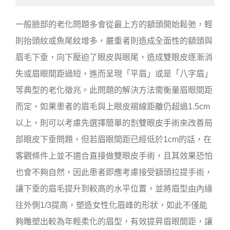
一般臉部的老化問題多會從最上方的額頭開始鬆弛，輕
則抬頭紋或魚尾紋增多，嚴重者則造成全面性的額頭與
眉毛下垂，向下壓迫了眼皮與眼尾，造成雙眼皮逐漸消
失或眉眼間距過短，進而呈現「平眉」或是「八字眉」
等典型的老化徵兆。此問題的解決方法需衡量眉眼間距
而定，如果患者的眉毛與上眼皮褶線距離仍超過1.5cm
以上，則可以考慮先選擇簡單的割雙眼皮手術來改善局
部眼皮下垂問題，但若眉眼間距已經低於1cm的話，在
客觀條件上並不適合直接做雙眼皮手術，且其效果恐怕
也會不夠自然，因此患者即應考慮接受額頭拉提手術，
讓下垂的眉毛提升到較高的水平位置，並將眉型由內緣
往外側1/3提高，塑造女性化眉峰的形狀，如此不僅能
夠雕塑出較為年輕柔化的眉型，有效提昇眉眼間距，讓