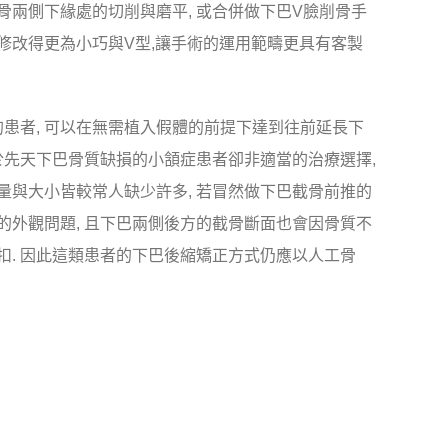
骨兩側下緣處的切削與磨平, 或合併做下巴V臉削骨手
修改得更為小巧與V型,讓手術的運用範疇更具有客製
患者, 可以在無需植入假體的前提下達到往前延長下
對於先天下巴骨質缺損的小頷症患者卻非適當的治療選擇,
量與大小皆較常人缺少許多, 若冒然做下巴截骨前推的
的外觀問題, 且下巴兩側後方的截骨斷面也會因骨質不
扣. 因此這類患者的下巴後縮矯正方式仍應以人工骨