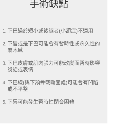
手術缺點
下巴過於短小或後縮者(小頷症)不適用
下唇或是下巴可能會有暫時性或永久性的
麻木感
下巴皮膚或肌肉張力可能改變而暫時影響
說話或表情
下巴線(與下頷骨截斷面處)可能會有凹陷
或不平整
下唇可能發生暫時性閉合困難