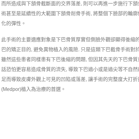
而所造成與下頷骨截斷面的交界落差, 則可以再進一步施行下頷
術甚至是延續性的大範圍下頷骨削骨手術, 將整個下臉部的輪廓
化的彈性。
此手術的主要適應對象是下巴骨質厚實但側臉外觀卻顯得後縮的
巴的矯正目的, 避免異物植入的風險. 只是這類下巴截骨手術
雖然這些患者同樣患有下巴後縮的問題, 但因其先天的下巴骨質
話恐怕更容易造成骨質的流失, 導致下巴過小或是過尖等不自然
足而導致皮膚外觀上可見的凹陷或落差, 讓手術的完整度大打折
(Medpor)植入為治療的首選。