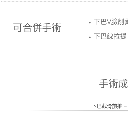
下巴V臉削
可合併手術
下巴線拉提
手術成
下巴截骨前推 – F