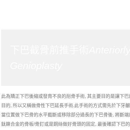
下巴截骨前推手術
Anteriorl
Genioplasty
此為矯正下巴後縮或發育不良的削骨手術, 其主要目的是讓下巴
目的, 所以又稱做骨性下巴延長手術.此手術的方式需先於下牙齦
當位置做下巴骨的水平截斷或移除部分過長的下巴骨後, 將斷端的下
鈦鎳合金的骨板/骨釘或是鋼絲做好骨頭的固定, 最後確認下巴