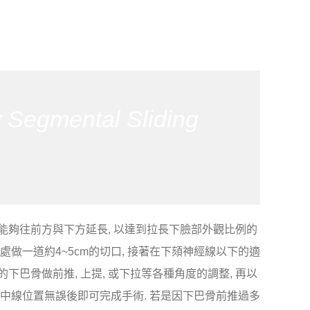
y Segmental Sliding
能夠往前方與下方延長, 以達到拉長下臉部外觀比例的
處做一道約4~5cm的切口, 接著在下頦神經線以下的適
巴骨做前推, 上提, 或下拉等各種角度的調整, 再以
的中線位置無誤後即可完成手術. 若是因下巴骨前推過多